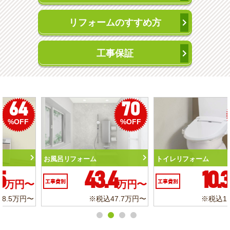
リフォームのすすめ方
工事保証
50
56
%OFF
%OFF
トイレリフォーム
洗面化粧台リフォーム
10.3
6.2
工事費別
万円〜
工事費別
万円〜
※税込11.3万円〜
※税込6.8万円〜