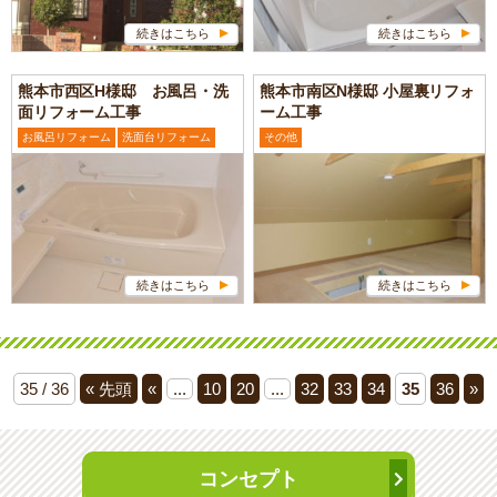
続きはこちら
続きはこちら
熊本市西区H様邸 お風呂・洗
熊本市南区N様邸 小屋裏リフォ
面リフォーム工事
ーム工事
お風呂リフォーム
洗面台リフォーム
その他
続きはこちら
続きはこちら
35 / 36
« 先頭
«
...
10
20
...
32
33
34
35
36
»
コンセプト