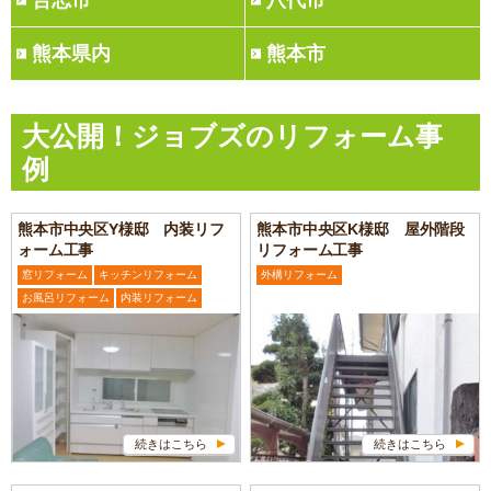
合志市
八代市
熊本県内
熊本市
大公開！ジョブズのリフォーム事
例
熊本市中央区Y様邸 内装リフ
熊本市中央区K様邸 屋外階段
ォーム工事
リフォーム工事
窓リフォーム
キッチンリフォーム
外構リフォーム
お風呂リフォーム
内装リフォーム
続きはこちら
続きはこちら