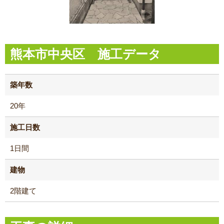
熊本市中央区 施工データ
築年数
20年
施工日数
1日間
建物
2階建て