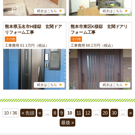
続きはこちら
続きはこちら
熊本県玉名市H様邸 玄関ドア
熊本市東区K様邸 玄関ドアリ
リフォーム工事
フォーム工事
その他
その他
工事費用 61.1万円（税込）
工事費用 68.1万円（税込）
続きはこちら
続きはこちら
10 / 36
« 先頭
«
...
8
9
10
11
12
...
20
30
...
»
最後 »