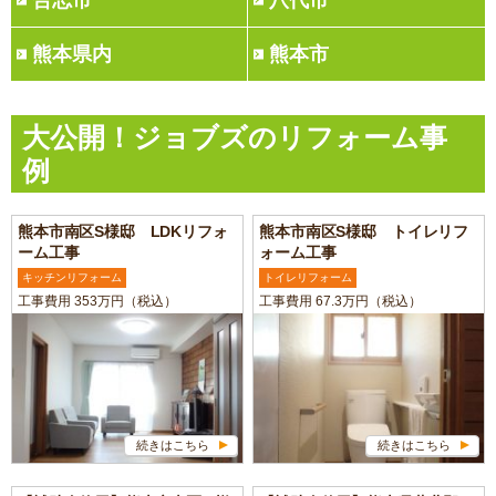
合志市
八代市
熊本県内
熊本市
大公開！ジョブズのリフォーム事
例
熊本市南区S様邸 LDKリフォ
熊本市南区S様邸 トイレリフ
ーム工事
ォーム工事
キッチンリフォーム
トイレリフォーム
工事費用 353万円（税込）
工事費用 67.3万円（税込）
続きはこちら
続きはこちら