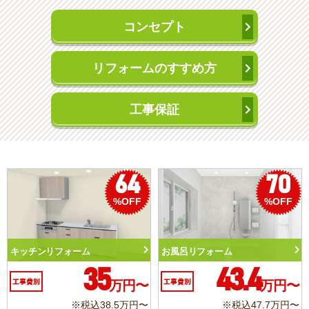
コンセプト
リフォームのすすめ方
工事保証
70
50
%OFF
%OFF
%
トイレリフォーム
洗面化粧台リフォーム
10.3
6.2
万円〜
工事費別
万円〜
工事費別
万
7万円〜
※税込11.3万円〜
※税込6.8