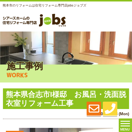
熊本市のリフォームは住宅リフォーム専門店jobsジョブズ
施工事例
WORKS
熊本県合志市I様邸 お風呂・洗面脱
衣室リフォーム工事
2015.06.08 (Mon)
MENU