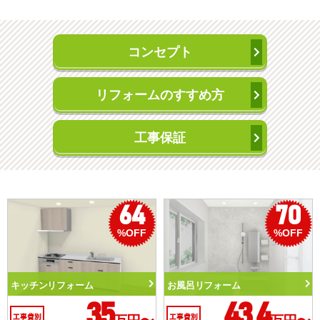
コンセプト
リフォームのすすめ方
工事保証
50
56
%OFF
%OFF
トイレリフォーム
洗面化粧台リフォーム
10.3
6.2
工事費別
工事費別