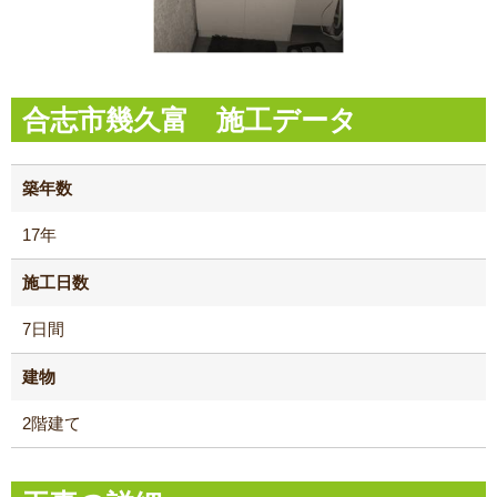
合志市幾久富 施工データ
築年数
17年
施工日数
7日間
建物
2階建て