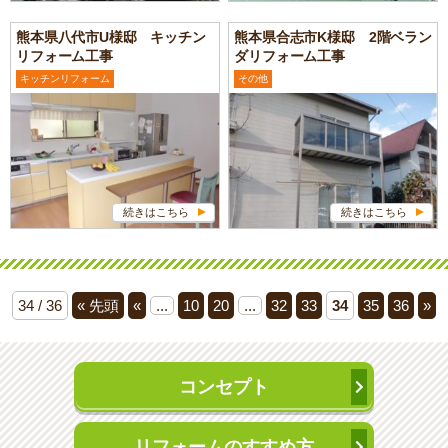
熊本県八代市U様邸 キッチン
熊本県合志市K様邸 2階ベラン
リフォーム工事
ダリフォーム工事
キッチンリフォーム
その他
続きはこちら
続きはこちら
34 / 36
« 先頭
«
...
10
20
...
32
33
34
35
36
»
コンセプト
リフォームのすすめ方