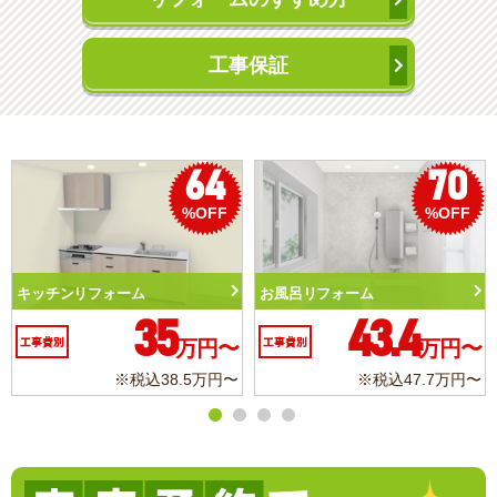
工事保証
50
56
%OFF
%OFF
トイレリフォーム
洗面化粧台リフォーム
10.3
6.2
工事費別
万円〜
工事費別
万円〜
※税込11.3万円〜
※税込6.8万円〜