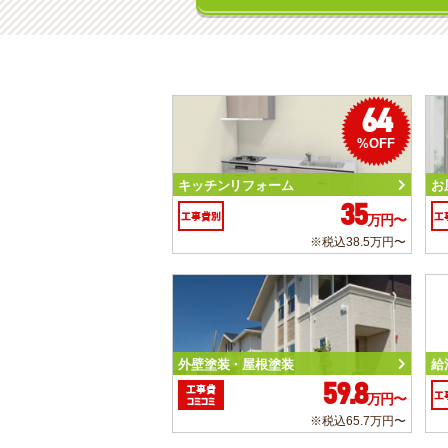
64
%OFF
キッチンリフォーム
お
35
工事費別
工
万円〜
※税込38.5万円〜
外壁塗装・屋根塗装
給
59.8
工事費
工
万円〜
コミコミ
※税込65.7万円〜