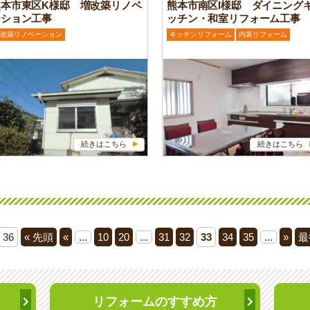
熊本市東区K様邸 増改築リノベ
熊本市南区I様邸 ダイニング
ーション工事
ッチン・和室リフォーム工事
改築リノベーション
キッチンリフォーム
内装リフォーム
続きはこちら
続きはこちら
/ 36
« 先頭
«
...
10
20
...
31
32
33
34
35
...
»
最
リフォームのすすめ方