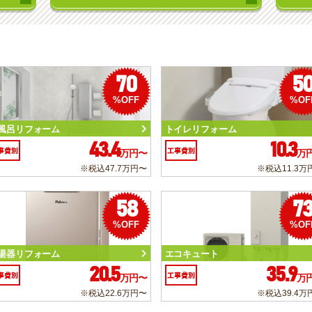
70
5
%OFF
%OF
風呂リフォーム
トイレリフォーム
43.4
10.3
事費別
工事費別
万円〜
万
※税込47.7万円〜
※税込11.3万
58
7
%OFF
%OF
湯器リフォーム
エコキュート
20.5
35.9
事費別
工事費別
万円〜
万
※税込22.6万円〜
※税込39.4万