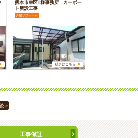
キ
熊本市東区T様事務所 カーポー
ト新設工事
外構リフォーム
続きはこちら
後 »
工事保証