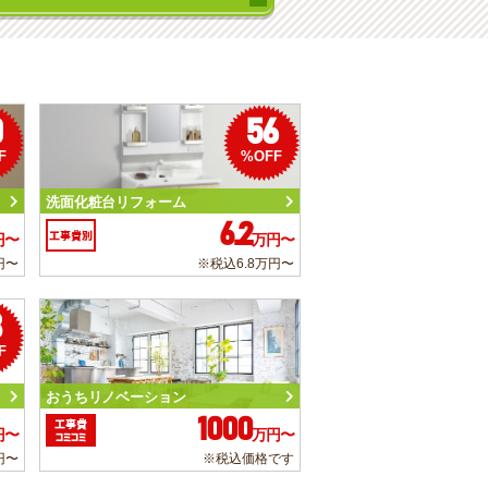
0
56
F
%OFF
洗面化粧台リフォーム
6.2
工事費別
円〜
万円〜
円〜
※税込6.8万円〜
3
F
おうちリノベーション
1000
工事費
円〜
万円〜
コミコミ
円〜
※税込価格です