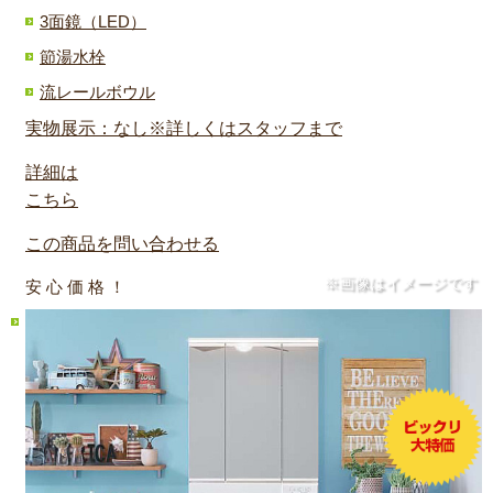
3面鏡（LED）
節湯水栓
流レールボウル
実物展示：なし※詳しくはスタッフまで
詳細は
こちら
この商品を問い合わせる
※画像はイメージです
安 心 価 格 ！