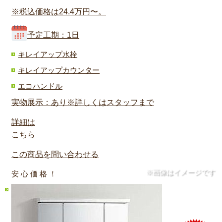
※税込価格は24.4万円〜。
予定工期：1日
キレイアップ水栓
キレイアップカウンター
エコハンドル
実物展示：あり※詳しくはスタッフまで
詳細は
こちら
この商品を問い合わせる
※画像はイメージです
安 心 価 格 ！