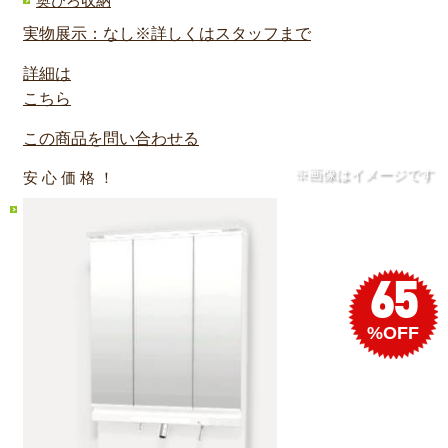
奥ひろ収納
実物展示：なし※詳しくはスタッフまで
詳細は
こちら
この商品を問い合わせる
※画像はイメージです
安 心 価 格 ！
65
%OFF