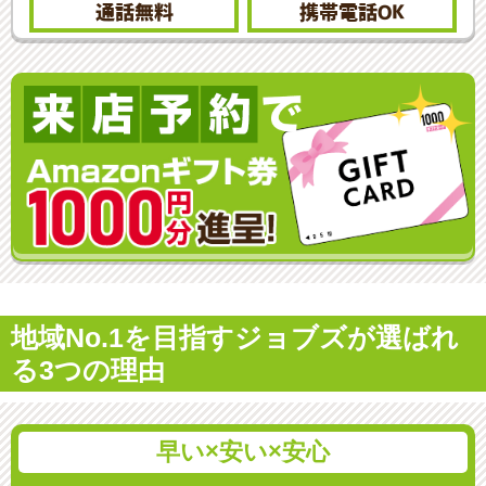
通話無料
携帯電話
OK
地域No.1を目指すジョブズが選ばれ
る3つの理由
早い×安い×安心