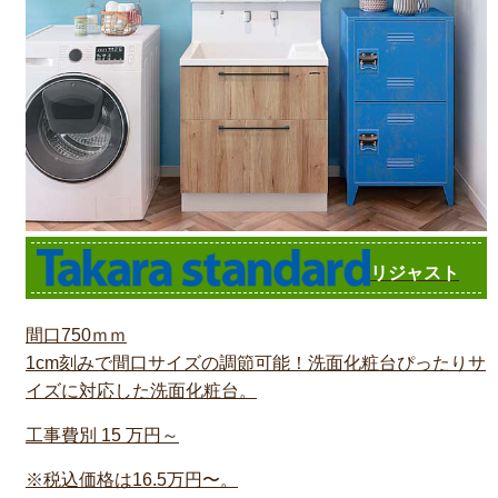
リジャスト
間口750ｍｍ
1cm刻みで間口サイズの調節可能！洗面化粧台ぴったりサ
イズに対応した洗面化粧台。
工事費別
15
万円～
※税込価格は16.5万円〜。