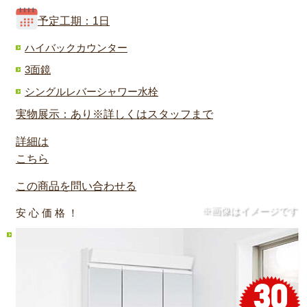
予定工期：1日
ハイバックカウンター
3面鏡
シングルレバーシャワー水栓
実物展示：あり※詳しくはスタッフまで
詳細は
こちら
この商品を問い合わせる
※画像はイメージです
安 心 価 格 ！
30