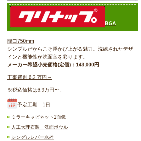
BGA
間口750mm
シンプルだからこそ浮かび上がる魅力。洗練されたデザ
インと機能性が洗面室を彩ります。
メーカー希望小売価格(定価)：143,000円
工事費別
6.2
万円～
※税込価格は6.9万円〜。
予定工期：1日
ミラーキャビネット1面鏡
人工大理石製 洗面ボウル
シングルレバー水栓