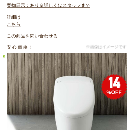
実物展示：あり※詳しくはスタッフまで
詳細は
こちら
この商品を問い合わせる
※画像はイメージです
安 心 価 格 ！
14
%OFF