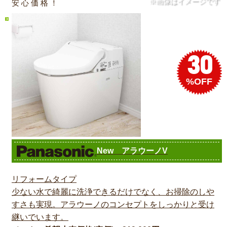
※画像はイメージです
安 心 価 格 ！
30
%OFF
New アラウーノV
リフォームタイプ
少ない水で綺麗に洗浄できるだけでなく、お掃除のしや
すさも実現。アラウーノのコンセプトをしっかりと受け
継いでいます。