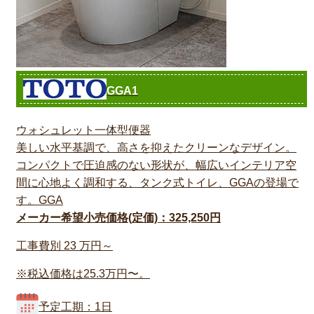
GGA1
ウォシュレット一体型便器
美しい水平基調で、高さを抑えたクリーンなデザイン。
コンパクトで圧迫感のない形状が、幅広いインテリア空
間に心地よく調和する、タンク式トイレ、GGAの登場で
す。GGA
メーカー希望小売価格(定価)：325,250円
工事費別
23
万円～
※税込価格は25.3万円〜。
予定工期：1日