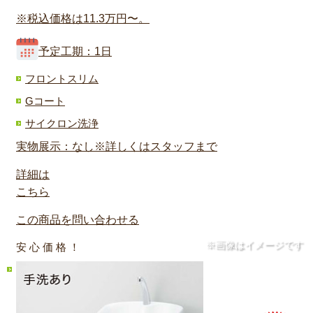
※税込価格は11.3万円〜。
予定工期：1日
フロントスリム
Gコート
サイクロン洗浄
実物展示：なし※詳しくはスタッフまで
詳細は
こちら
この商品を問い合わせる
※画像はイメージです
安 心 価 格 ！