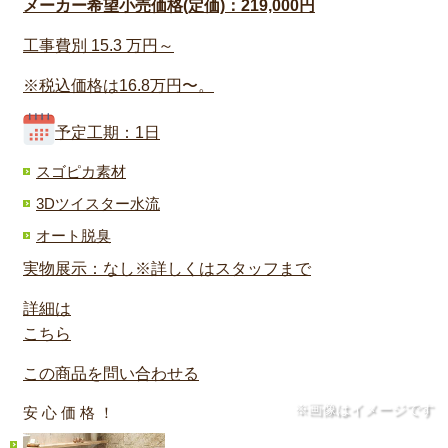
メーカー希望小売価格(定価)：219,000円
工事費別
15.3
万円～
※税込価格は16.8万円〜。
予定工期：1日
スゴピカ素材
3Dツイスター水流
オート脱臭
実物展示：なし※詳しくはスタッフまで
詳細は
こちら
この商品を問い合わせる
※画像はイメージです
安 心 価 格 ！