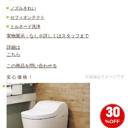
ノズルきれい
セフィオンテクト
トルネード洗浄
実物展示：なし※詳しくはスタッフまで
詳細は
こちら
この商品を問い合わせる
※画像はイメージです
安 心 価 格 ！
30
%OFF