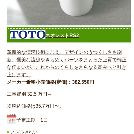
ネオレストRS2
革新的な清潔技術に加え、デザインのうつくしさも刷
新。優美な流線やきらめくパーツをまとった上質で端正
な佇まいが、これからのくらしをさらなる高みへと引き
上げます。
メーカー希望小売価格(定価)：382,550円
工事費別
32.5
万円～
※税込価格は35.7万円〜。
予定工期：1日
ノズルきれい