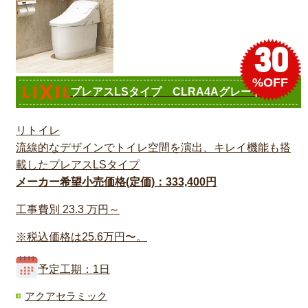
30
%OFF
プレアスLSタイプ CLRA4Aグレード
リトイレ
流線的なデザインでトイレ空間を演出、キレイ機能も搭
載したプレアスLSタイプ
メーカー希望小売価格(定価)：333,400円
工事費別
23.3
万円～
※税込価格は25.6万円〜。
予定工期：1日
アクアセラミック