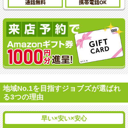
通話無料
携帯電話
OK
地域No.1を目指すジョブズが選ばれ
る3つの理由
早い×安い×安心