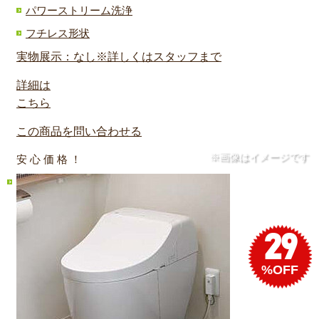
パワーストリーム洗浄
フチレス形状
実物展示：なし※詳しくはスタッフまで
詳細は
こちら
この商品を問い合わせる
※画像はイメージです
安 心 価 格 ！
29
%OFF