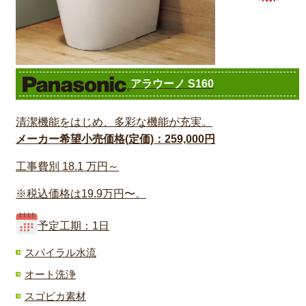
アラウーノ S160
清潔機能をはじめ、多彩な機能が充実。
メーカー希望小売価格(定価)：259,000円
工事費別
18.1
万円～
※税込価格は19.9万円〜。
予定工期：1日
スパイラル水流
オート洗浄
スゴピカ素材