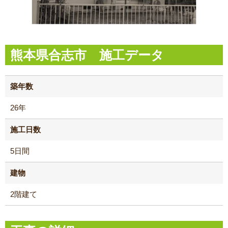
熊本県合志市 施工データ
築年数
26年
施工日数
5日間
建物
2階建て