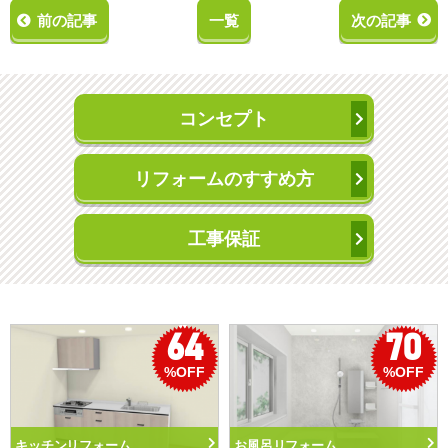
前の記事
一覧
次の記事
コンセプト
リフォームのすすめ方
工事保証
50
56
%OFF
%OFF
トイレリフォーム
洗面化粧台リフォーム