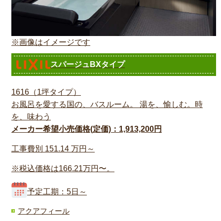
※画像はイメージです
スパージュBXタイプ
1616（1坪タイプ）
お風呂を愛する国の、バスルーム。 湯を、愉しむ。時
を、味わう
メーカー希望小売価格(定価)：1,913,200円
工事費別
151.14
万円～
※税込価格は166.21万円〜。
予定工期：5日～
アクアフィール