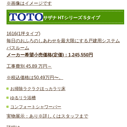
※画像はイメージです
サザナ HTシリーズ Sタイプ
1616(1坪タイプ)
毎日のおふろのしあわせを最大限にする戸建用システム
バスルーム
メーカー希望小売価格(定価)：1,245,550円
工事費別
45.89
万円～
※税込価格は50.49万円〜。
お掃除ラクラクほっカラリ床
ゆるリラ浴槽
コンフォートシャワーバー
実物展示：あり※詳しくはスタッフまで