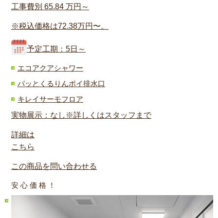
工事費別
65.84
万円～
※税込価格は72.38万円〜。
予定工期：5日～
エコアクアシャワー
パッとくるりんポイ排水口
キレイサーモフロア
実物展示：なし※詳しくはスタッフまで
詳細は
こちら
この商品を問い合わせる
安 心 価 格 ！