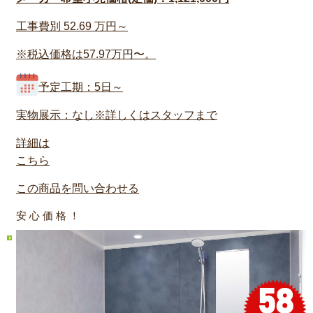
工事費別
52.69
万円～
※税込価格は57.97万円〜。
予定工期：5日～
実物展示：なし※詳しくはスタッフまで
詳細は
こちら
この商品を問い合わせる
安 心 価 格 ！
58