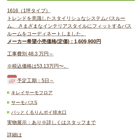
1616（1坪タイプ）
トレンドを意識したスタイリシュなシステムバスルー
ム。 さまざまなインテリアスタイルにフィットするバス
ルームをコーディネートしました。
メーカー希望小売価格(定価)：1,609,900円
工事費別
48.3
万円～
※税込価格は53.13万円〜。
予定工期：5日～
キレイサーモフロア
サーモバスS
パッとくるりんポイ排水口
実物展示：あり※詳しくはスタッフまで
詳細は