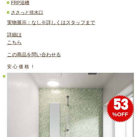
FRP浴槽
ささっと排水口
実物展示：なし※詳しくはスタッフまで
詳細は
こちら
この商品を問い合わせる
安 心 価 格 ！
53
%OFF