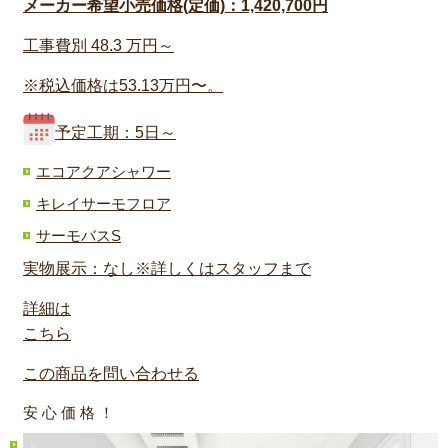
メーカー希望小売価格(定価)：1,420,700円
工事費別
48.3
万円～
※税込価格は53.13万円〜。
予定工期：5日～
エコアクアシャワー
キレイサーモフロア
サーモバスS
実物展示：なし※詳しくはスタッフまで
詳細は
こちら
この商品を問い合わせる
安 心 価 格 ！