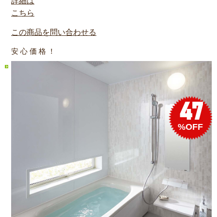
詳細は
こちら
この商品を問い合わせる
安 心 価 格 ！
47
%OFF