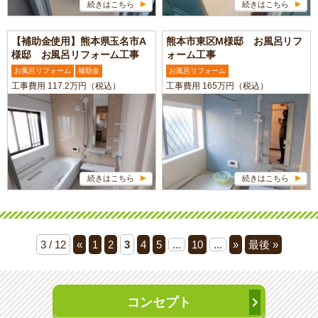
続きはこちら
続きはこちら
【補助金使用】熊本県玉名市A
熊本市東区M様邸 お風呂リフ
様邸 お風呂リフォーム工事
ォーム工事
お風呂リフォーム
補助金
お風呂リフォーム
工事費用 117.2万円（税込）
工事費用 165万円（税込）
続きはこちら
続きはこちら
3 / 12
«
1
2
3
4
5
...
10
...
»
最後 »
コンセプト