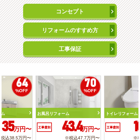
コンセプト
リフォームのすすめ方
工事保証
50
56
%OFF
%OFF
トイレリフォーム
洗面化粧台リフォーム
10.3
6.2
工事費別
万円〜
工事費別
万円〜
※税込11.3万円〜
※税込6.8万円〜