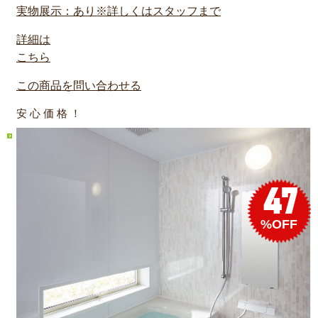
実物展示：あり※詳しくはスタッフまで
詳細は
こちら
この商品を問い合わせる
安 心 価 格 ！
47
%OFF