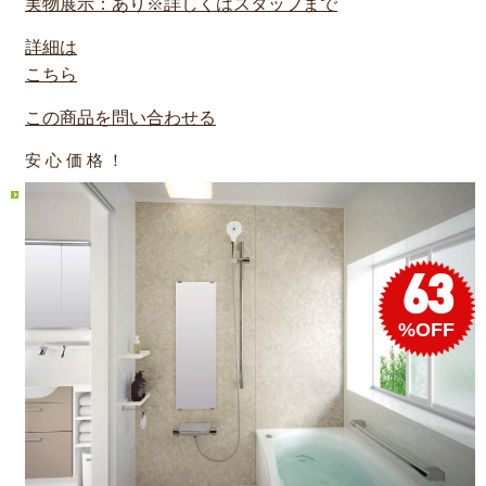
実物展示：あり※詳しくはスタッフまで
詳細は
こちら
この商品を問い合わせる
安 心 価 格 ！
63
%OFF