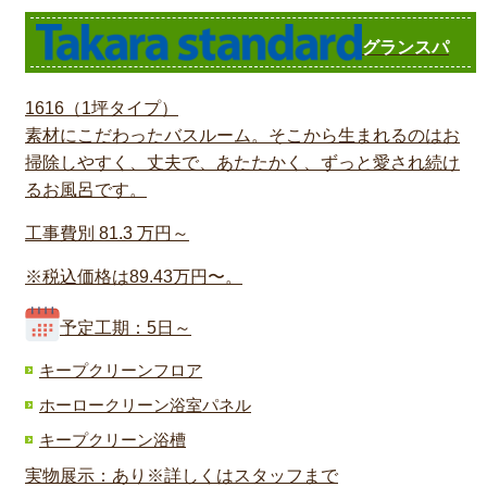
グランスパ
1616（1坪タイプ）
素材にこだわったバスルーム。そこから生まれるのはお
掃除しやすく、丈夫で、あたたかく、ずっと愛され続け
るお風呂です。
工事費別
81.3
万円～
※税込価格は89.43万円〜。
予定工期：5日～
キープクリーンフロア
ホーロークリーン浴室パネル
キープクリーン浴槽
実物展示：あり※詳しくはスタッフまで