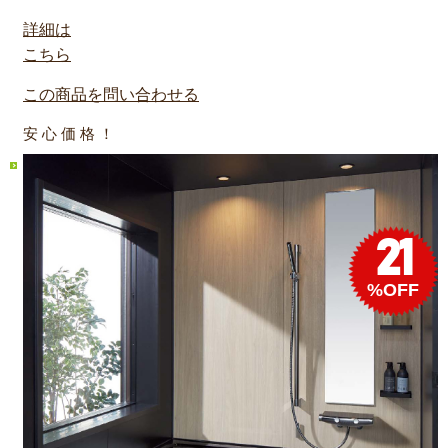
詳細は
こちら
この商品を問い合わせる
安 心 価 格 ！
21
%OFF