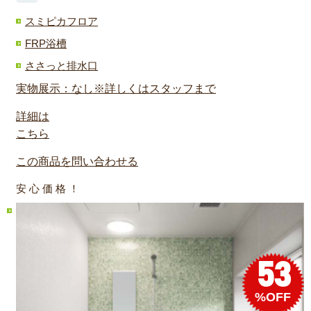
スミピカフロア
FRP浴槽
ささっと排水口
実物展示：なし※詳しくはスタッフまで
詳細は
こちら
この商品を問い合わせる
安 心 価 格 ！
53
%OFF