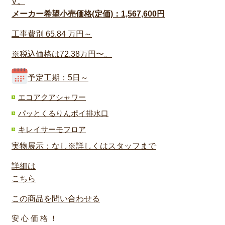
V。
メーカー希望小売価格(定価)：1,567,600円
工事費別
65.84
万円～
※税込価格は72.38万円〜。
予定工期：5日～
エコアクアシャワー
パッとくるりんポイ排水口
キレイサーモフロア
実物展示：なし※詳しくはスタッフまで
詳細は
こちら
この商品を問い合わせる
安 心 価 格 ！