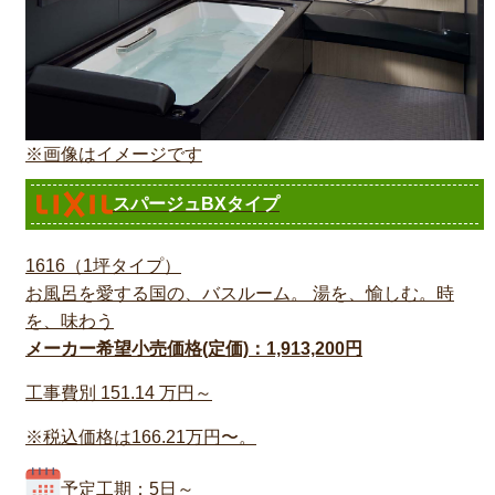
※画像はイメージです
スパージュBXタイプ
1616（1坪タイプ）
お風呂を愛する国の、バスルーム。 湯を、愉しむ。時
を、味わう
メーカー希望小売価格(定価)：1,913,200円
工事費別
151.14
万円～
※税込価格は166.21万円〜。
予定工期：5日～