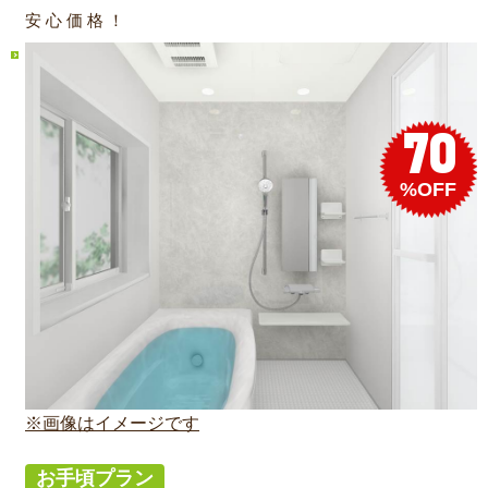
安 心 価 格 ！
70
%OFF
※画像はイメージです
お手頃プラン