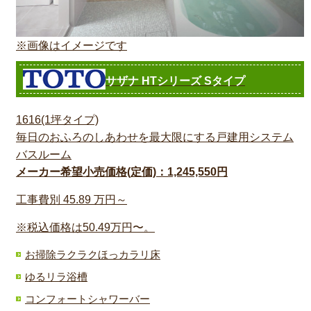
※画像はイメージです
サザナ HTシリーズ Sタイプ
1616(1坪タイプ)
毎日のおふろのしあわせを最大限にする戸建用システム
バスルーム
メーカー希望小売価格(定価)：1,245,550円
工事費別
45.89
万円～
※税込価格は50.49万円〜。
お掃除ラクラクほっカラリ床
ゆるリラ浴槽
コンフォートシャワーバー