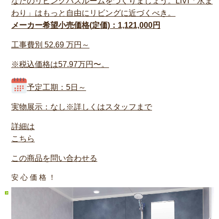
なたのリビングバスルームをつくりましょう。LIVI「水ま
わり」はもっと自由にリビングに近づくべき。
メーカー希望小売価格(定価)：1,121,000円
工事費別
52.69
万円～
※税込価格は57.97万円〜。
予定工期：5日～
実物展示：なし※詳しくはスタッフまで
詳細は
こちら
この商品を問い合わせる
安 心 価 格 ！