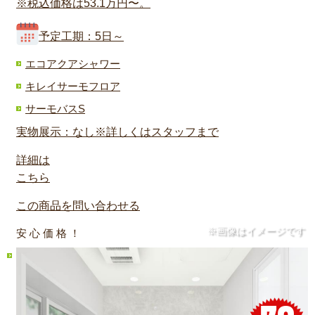
※税込価格は53.1万円〜。
予定工期：5日～
エコアクアシャワー
キレイサーモフロア
サーモバスS
実物展示：なし※詳しくはスタッフまで
詳細は
こちら
この商品を問い合わせる
※画像はイメージです
安 心 価 格 ！