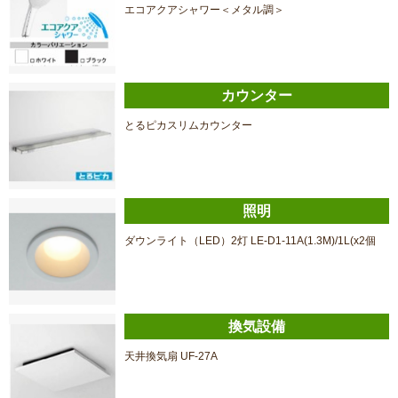
エコアクアシャワー＜メタル調＞
カウンター
とるピカスリムカウンター
照明
ダウンライト（LED）2灯 LE-D1-11A(1.3M)/1L(x2個
換気設備
天井換気扇 UF-27A