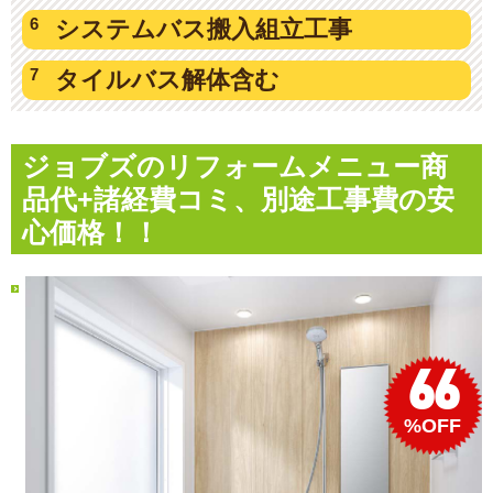
システムバス
搬入組立工事
タイルバス
解体含む
ジョブズのリフォームメニュー
商
品代+諸経費コミ、別途工事費の安
心価格！！
66
%OFF