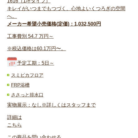
1616（1坪タイプ）
キレイがいつまでもつづく、心地よいくつろぎの空間
へ。
メーカー希望小売価格(定価)：1,032,500円
工事費別
54.7
万円～
※税込価格は60.1万円〜。
予定工期：5日～
スミピカフロア
FRP浴槽
ささっと排水口
実物展示：なし※詳しくはスタッフまで
詳細は
こちら
この商品を問い合わせる