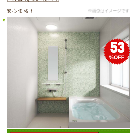
※画像はイメージです
安 心 価 格 ！
53
%OFF