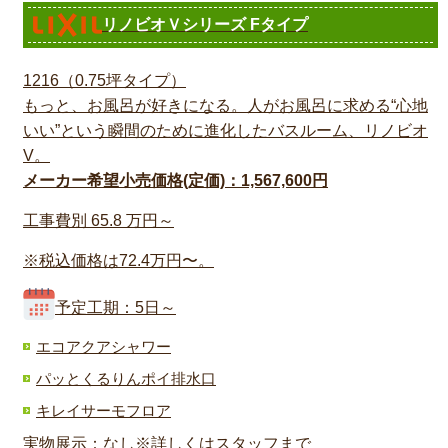
リノビオＶシリーズ Fタイプ
1216（0.75坪タイプ）
もっと、お風呂が好きになる。人がお風呂に求める“心地
いい”という瞬間のために進化したバスルーム、リノビオ
V。
メーカー希望小売価格(定価)：1,567,600円
工事費別
65.8
万円～
※税込価格は72.4万円〜。
予定工期：5日～
エコアクアシャワー
パッとくるりんポイ排水口
キレイサーモフロア
実物展示：なし※詳しくはスタッフまで