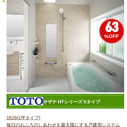
63
%OFF
サザナ HTシリーズ Sタイプ
1616(1坪タイプ)
毎日のおふろのしあわせを最大限にする戸建用システム