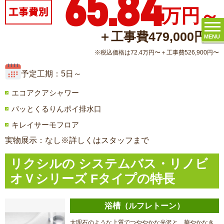
65.84
万円～
工事費別
＋工事費479,000円〜
MENU
※税込価格は72.4万円〜＋工事費526,900円〜
予定工期：5日～
エコアクアシャワー
パッとくるりんポイ排水口
キレイサーモフロア
実物展示：なし※詳しくはスタッフまで
リクシルの システムバス・リノビ
オＶシリーズ Fタイプの特長
浴槽（ルフレトーン）
大理石のような上質でつややかな光沢と、華やかなき