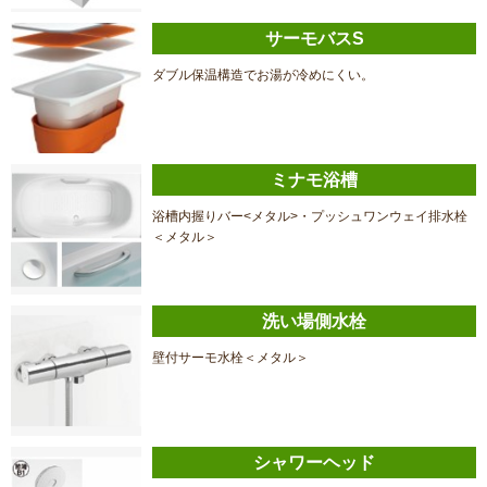
サーモバスS
ダブル保温構造でお湯が冷めにくい。
ミナモ浴槽
浴槽内握りバー<メタル>・プッシュワンウェイ排水栓
＜メタル＞
洗い場側水栓
壁付サーモ水栓＜メタル＞
シャワーヘッド