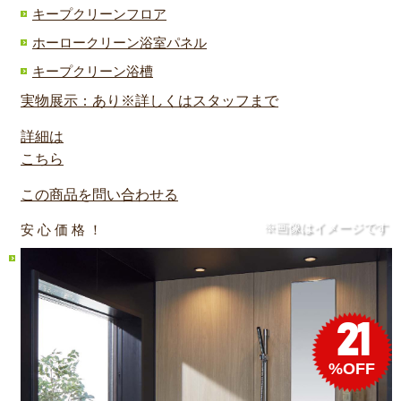
キープクリーンフロア
ホーロークリーン浴室パネル
キープクリーン浴槽
実物展示：あり※詳しくはスタッフまで
詳細は
こちら
この商品を問い合わせる
※画像はイメージです
安 心 価 格 ！
21
%OFF