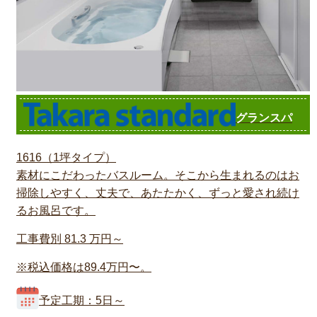
グランスパ
1616（1坪タイプ）
素材にこだわったバスルーム。そこから生まれるのはお
掃除しやすく、丈夫で、あたたかく、ずっと愛され続け
るお風呂です。
工事費別
81.3
万円～
※税込価格は89.4万円〜。
予定工期：5日～