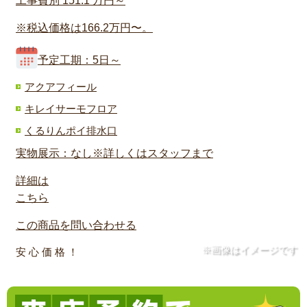
工事費別
151.1
万円～
※税込価格は166.2万円〜。
予定工期：5日～
アクアフィール
キレイサーモフロア
くるりんポイ排水口
実物展示：なし※詳しくはスタッフまで
詳細は
こちら
この商品を問い合わせる
※画像はイメージです
安 心 価 格 ！