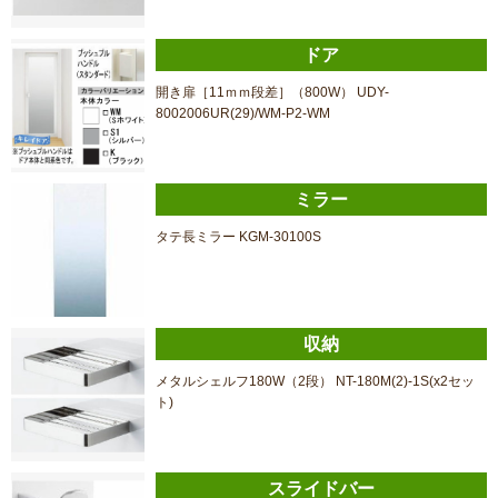
ドア
開き扉［11ｍｍ段差］（800W） UDY-
8002006UR(29)/WM-P2-WM
ミラー
タテ長ミラー KGM-30100S
収納
メタルシェルフ180W（2段） NT-180M(2)-1S(x2セッ
ト)
スライドバー