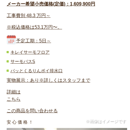
メーカー希望小売価格(定価)：1,609,900円
工事費別
48.3
万円～
※税込価格は53.1万円〜。
予定工期：5日～
キレイサーモフロア
サーモバスS
パッとくるりんポイ排水口
実物展示：あり※詳しくはスタッフまで
詳細は
こちら
この商品を問い合わせる
※画像はイメージです
安 心 価 格 ！