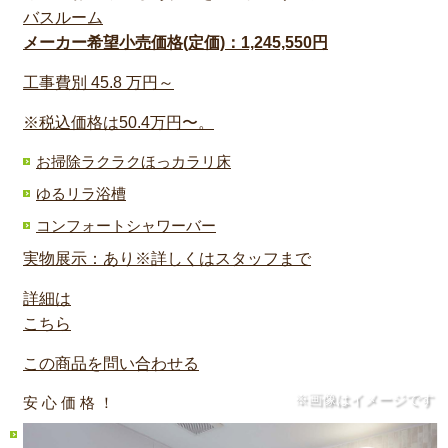
バスルーム
メーカー希望小売価格(定価)：1,245,550円
工事費別
45.8
万円～
※税込価格は50.4万円〜。
お掃除ラクラクほっカラリ床
ゆるリラ浴槽
コンフォートシャワーバー
実物展示：あり※詳しくはスタッフまで
詳細は
こちら
この商品を問い合わせる
※画像はイメージです
安 心 価 格 ！