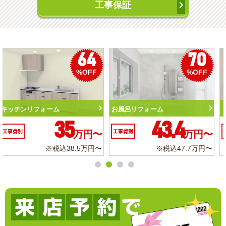
工事保証
50
56
%OFF
%OFF
トイレリフォーム
洗面化粧台リフォーム
10.3
6.2
工事費別
万円〜
工事費別
万円〜
※税込11.3万円〜
※税込6.8万円〜