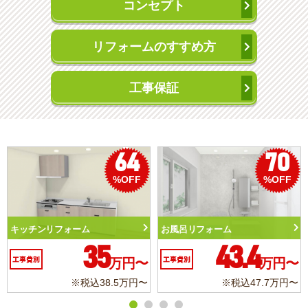
コンセプト
リフォームのすすめ方
工事保証
50
56
%OFF
%OFF
トイレリフォーム
洗面化粧台リフォーム
10.3
6.2
工事費別
万円〜
工事費別
万円〜
※税込11.3万円〜
※税込6.8万円〜