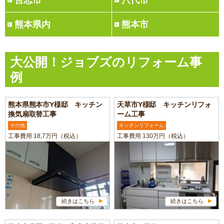
合志市
八代市
熊本県内
熊本市
大公開！ジョブズのリフォーム事
例
熊本県熊本市Y様邸 キッチン
天草市Y様邸 キッチンリフォ
換気扇取替工事
ーム工事
その他
キッチンリフォーム
工事費用 18,7万円（税込）
工事費用 130万円（税込）
続きはこちら
続きはこちら