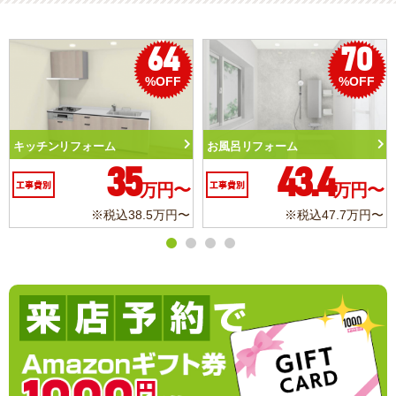
70
50
%OFF
%OFF
トイレリフォーム
洗面化粧台リフォーム
10.3
6.2
万円〜
工事費別
万円〜
工事費別
.7万円〜
※税込11.3万円〜
※税込6.