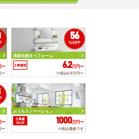
0
56
F
%OFF
洗面化粧台リフォーム
6.2
工事費別
円〜
万円〜
円〜
※税込6.8万円〜
3
F
おうちリノベーション
1000
工事費
円〜
万円〜
コミコミ
円〜
※税込価格です