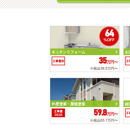
64
%OFF
キッチンリフォーム
お
35
工事費別
工
万円〜
※税込38.5万円〜
外壁塗装・屋根塗装
給
59.8
工事費
工
万円〜
コミコミ
※税込65.7万円〜