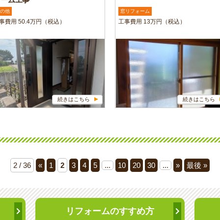
の他
窓リフォーム
事費用 50.4万円（税込）
工事費用 13万円（税込）
続きはこちら
続きはこちら
2 / 36
«
1
2
3
4
5
...
10
20
30
...
»
最後 »
リフォームのすすめ方