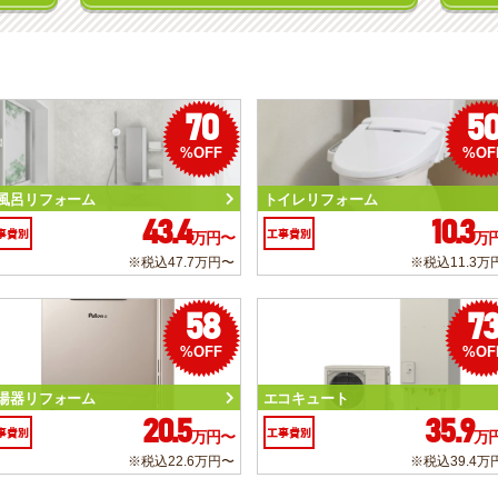
70
5
%OFF
%OF
風呂リフォーム
トイレリフォーム
43.4
10.3
事費別
工事費別
万円〜
万
※税込47.7万円〜
※税込11.3万
58
7
%OFF
%OF
湯器リフォーム
エコキュート
20.5
35.9
事費別
工事費別
万円〜
万
※税込22.6万円〜
※税込39.4万