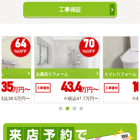
工事保証
50
56
%OFF
%OFF
トイレリフォーム
洗面化粧台リフォーム
10.3
6.2
工事費別
万円〜
工事費別
万円〜
※税込11.3万円〜
※税込6.8万円〜