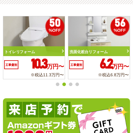
50
56
%OFF
%OFF
トイレリフォーム
洗面化粧台リフォーム
10.3
6.2
工事費別
万円〜
工事費別
万円〜
※税込11.3万円〜
※税込6.8万円〜