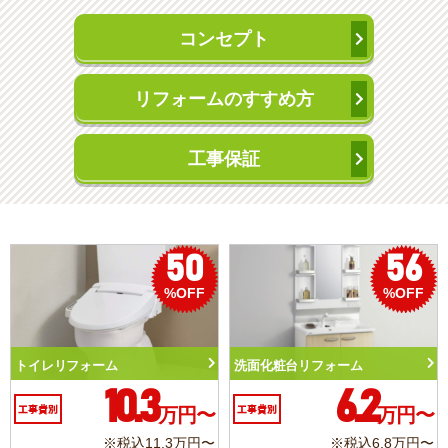
コンセプト
リフォームのすすめ方
工事保証
50
56
%OFF
%OFF
トイレリフォーム
洗面化粧台リフォーム
10.3
6.2
工事費別
万円〜
工事費別
万円〜
※税込11.3万円〜
※税込6.8万円〜