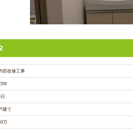
タ
内部改修工事
23年
4日
戸建て
50万