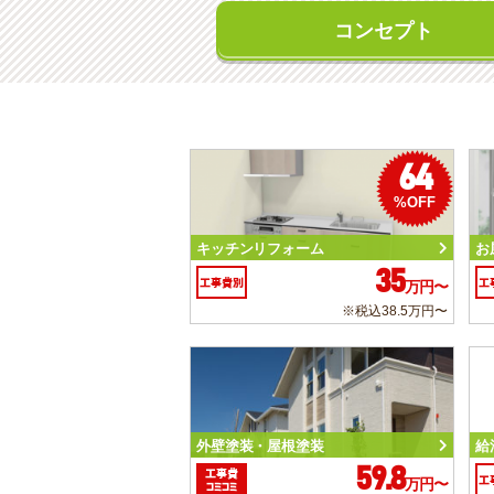
コンセプト
64
%OFF
キッチンリフォーム
お
35
工事費別
工
万円〜
※税込38.5万円〜
外壁塗装・屋根塗装
給
59.8
工事費
工
万円〜
コミコミ