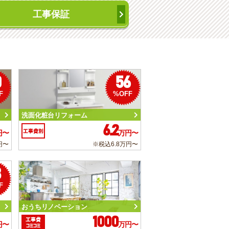
工事保証
0
56
F
%OFF
洗面化粧台リフォーム
6.2
工事費別
円〜
万円〜
円〜
※税込6.8万円〜
3
F
おうちリノベーション
1000
工事費
円〜
万円〜
コミコミ