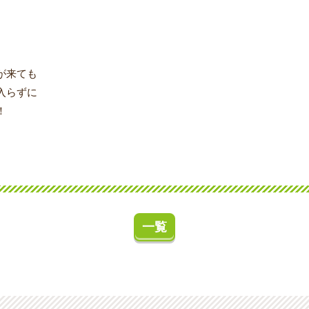
が来ても
入らずに
！
一覧