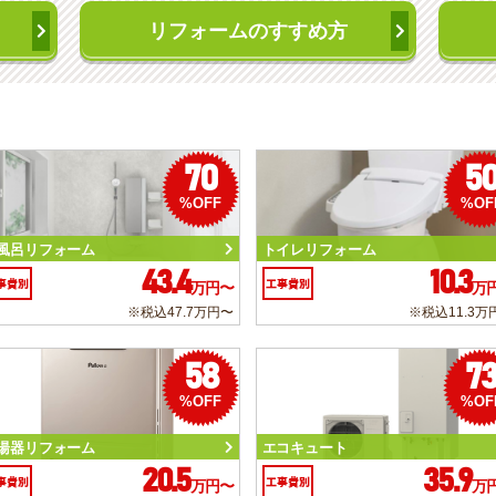
リフォームのすすめ方
70
5
%OFF
%OF
風呂リフォーム
トイレリフォーム
43.4
10.3
事費別
工事費別
万円〜
万
※税込47.7万円〜
※税込11.3万
58
7
%OFF
%OF
湯器リフォーム
エコキュート
20.5
35.9
事費別
工事費別
万円〜
万