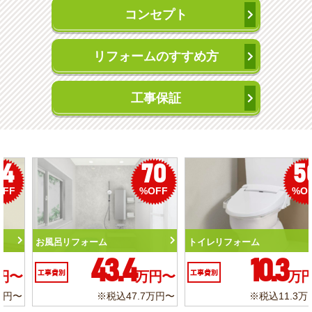
コンセプト
リフォームのすすめ方
工事保証
50
56
%OFF
%OFF
トイレリフォーム
洗面化粧台リフォーム
10.3
6.2
工事費別
万円〜
工事費別
万円〜
※税込11.3万円〜
※税込6.8万円〜