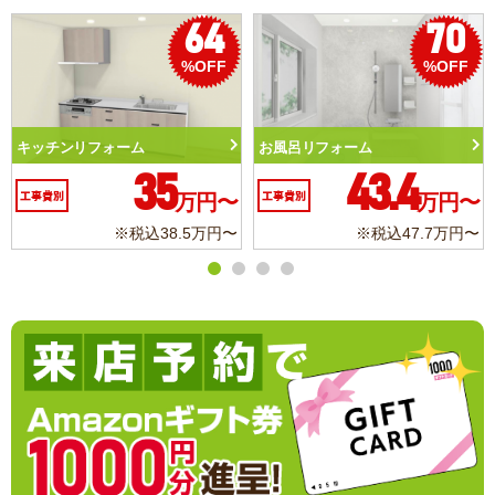
70
50
%OFF
%OFF
トイレリフォーム
洗面化粧台リフォー
.4
10.3
6
万円〜
工事費別
万円〜
工事費別
込47.7万円〜
※税込11.3万円〜
※税