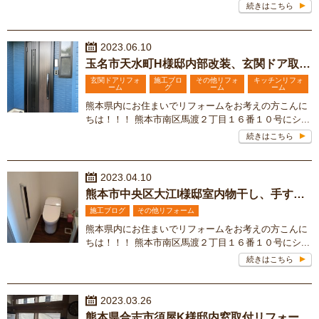
続きはこちら
2023.06.10
玉名市天水町H様邸内部改装、玄関ドア取替工事
玄関ドアリフォ
施工ブロ
その他リフォ
キッチンリフォ
ーム
グ
ーム
ーム
熊本県内にお住まいでリフォームをお考えの方こんに
ちは！！！ 熊本市南区馬渡２丁目１６番１０号にシ...
続きはこちら
2023.04.10
熊本市中央区大江I様邸室内物干し、手すり取付リフォーム
施工ブログ
その他リフォーム
熊本県内にお住まいでリフォームをお考えの方こんに
ちは！！！ 熊本市南区馬渡２丁目１６番１０号にシ...
続きはこちら
2023.03.26
熊本県合志市須屋K様邸内窓取付リフォーム工事