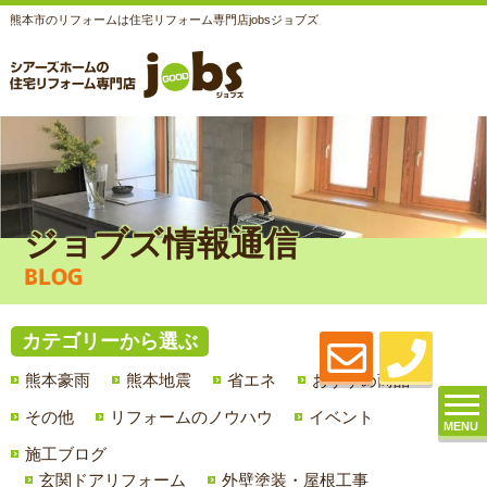
熊本市のリフォームは住宅リフォーム専門店jobsジョブズ
ジョブズ情報通信
BLOG
カテゴリーから選ぶ
熊本豪雨
熊本地震
省エネ
おすすめ商品
その他
リフォームのノウハウ
イベント
MENU
施工ブログ
玄関ドアリフォーム
外壁塗装・屋根工事