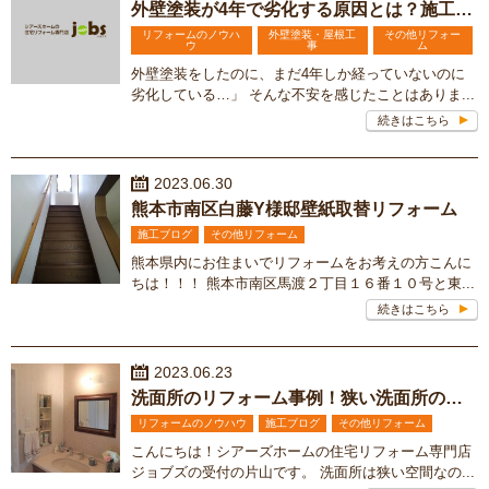
外壁塗装が4年で劣化する原因とは？施工不良の可能性を解説
リフォームのノウハ
外壁塗装・屋根工
その他リフォー
ウ
事
ム
外壁塗装をしたのに、まだ4年しか経っていないのに
劣化している…」 そんな不安を感じたことはありま...
続きはこちら
2023.06.30
熊本市南区白藤Y様邸壁紙取替リフォーム
施工ブログ
その他リフォーム
熊本県内にお住まいでリフォームをお考えの方こんに
ちは！！！ 熊本市南区馬渡２丁目１６番１０号と東...
続きはこちら
2023.06.23
洗面所のリフォーム事例！狭い洗面所のリフォーム事例もご紹介
リフォームのノウハウ
施工ブログ
その他リフォーム
こんにちは！シアーズホームの住宅リフォーム専門店
ジョブズの受付の片山です。 洗面所は狭い空間なの...