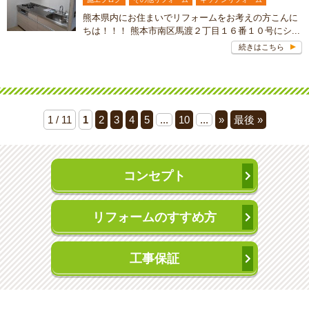
熊本県内にお住まいでリフォームをお考えの方こんに
ちは！！！ 熊本市南区馬渡２丁目１６番１０号にシ...
続きはこちら
1 / 11
1
2
3
4
5
...
10
...
»
最後 »
コンセプト
リフォームのすすめ方
工事保証