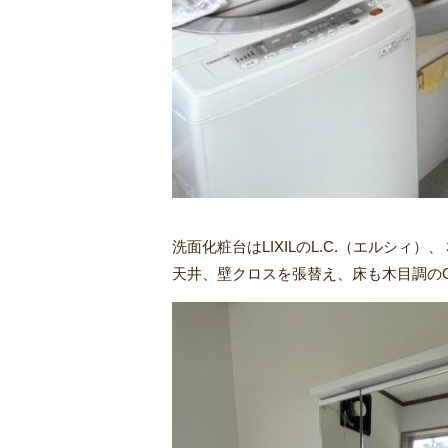
洗面化粧台はLIXILのL.C.（エルシ
天井、壁クロスを張替え、床も木目調の