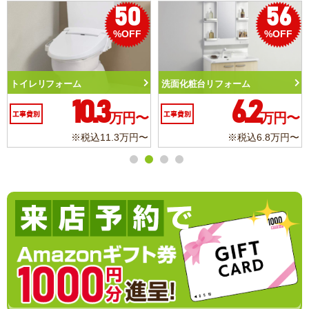
50
56
%OFF
%OFF
トイレリフォーム
洗面化粧台リフォーム
10.3
6.2
工事費別
万円〜
工事費別
万円〜
※税込11.3万円〜
※税込6.8万円〜