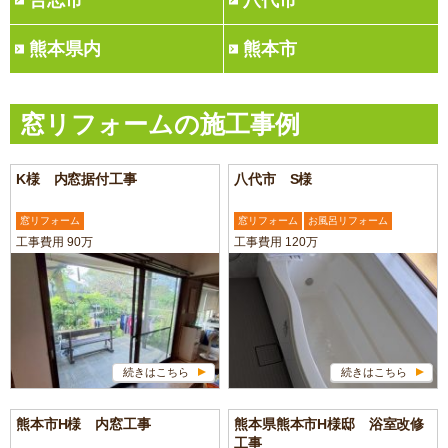
合志市
八代市
熊本県内
熊本市
窓リフォームの施工事例
K様 内窓据付工事
八代市 S様
窓リフォーム
窓リフォーム
お風呂リフォーム
工事費用 90万
工事費用 120万
続きはこちら
続きはこちら
熊本市H様 内窓工事
熊本県熊本市H様邸 浴室改修
工事