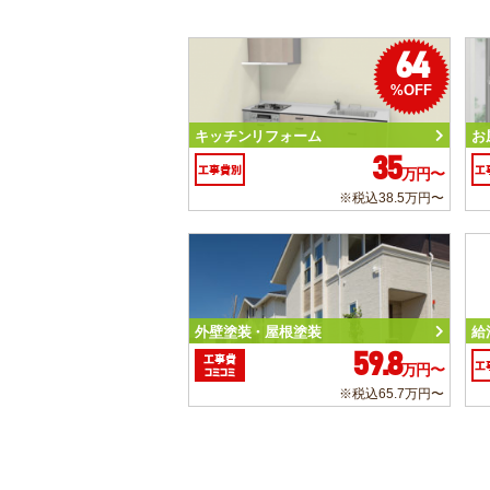
64
%OFF
キッチンリフォーム
お
35
工事費別
工
万円〜
※税込38.5万円〜
外壁塗装・屋根塗装
給
59.8
工事費
工
万円〜
コミコミ
※税込65.7万円〜