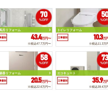
70
5
%OFF
%OF
風呂リフォーム
トイレリフォーム
43.4
10.3
事費別
工事費別
万円〜
万
※税込47.7万円〜
※税込11.3万
58
7
%OFF
%OF
湯器リフォーム
エコキュート
20.5
35.9
事費別
工事費別
万円〜
万
※税込22.6万円〜
※税込39.4万