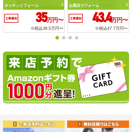
トイレリフォーム
洗面化粧台リフォー
.4
10.3
6
万円〜
工事費別
万円〜
工事費別
込47.7万円〜
※税込11.3万円〜
※税