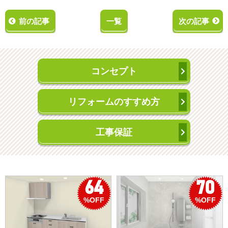
前の記事
一覧
次の記事
コンセプト
リフォームのすすめ方
工事保証
70
50
%OFF
%OFF