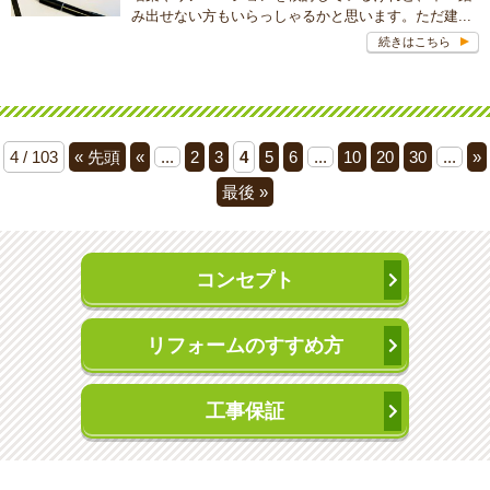
み出せない方もいらっしゃるかと思います。ただ建...
続きはこちら
4 / 103
« 先頭
«
...
2
3
4
5
6
...
10
20
30
...
»
最後 »
コンセプト
リフォームのすすめ方
工事保証