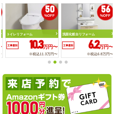
50
56
%OFF
%OFF
トイレリフォーム
洗面化粧台リフォーム
10.3
6.2
工事費別
万円〜
工事費別
万円〜
※税込11.3万円〜
※税込6.8万円〜