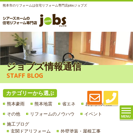
熊本市のリフォームは住宅リフォーム専門店jobsジョブズ
ジョブズ情報通信
STAFF BLOG
カテゴリーから選ぶ
熊本豪雨
熊本地震
省エネ
おすすめ商品
その他
リフォームのノウハウ
イベント
MENU
施工ブログ
玄関ドアリフォーム
外壁塗装・屋根工事