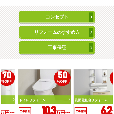
コンセプト
リフォームのすすめ方
工事保証
50
56
%OFF
%OFF
トイレリフォーム
洗面化粧台リフォーム
10.3
6.2
工事費別
万円〜
工事費別
万円〜