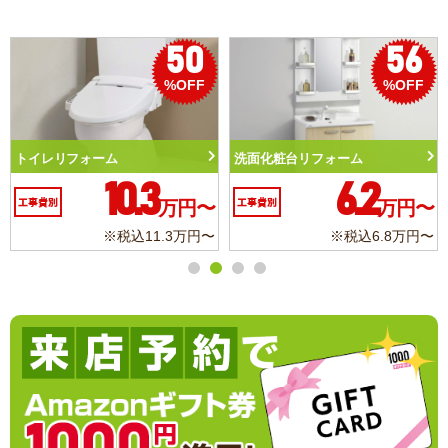
50
56
%OFF
%OFF
トイレリフォーム
洗面化粧台リフォーム
10.3
6.2
工事費別
万円〜
工事費別
万円〜
※税込11.3万円〜
※税込6.8万円〜