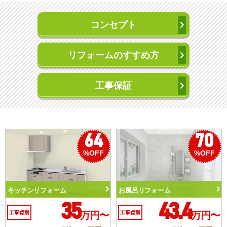
コンセプト
リフォームのすすめ方
工事保証
64
70
5
OFF
%OFF
%O
お風呂リフォーム
トイレリフォーム
43.4
10.3
円〜
工事費別
万円〜
工事費別
万