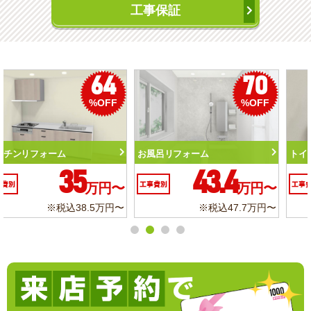
工事保証
50
56
%OFF
%OFF
トイレリフォーム
洗面化粧台リフォーム
10.3
6.2
工事費別
万円〜
工事費別
万円〜
※税込11.3万円〜
※税込6.8万円〜