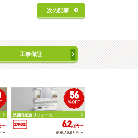
次の記事
工事保証
0
56
F
%OFF
洗面化粧台リフォーム
6.2
工事費別
円〜
万円〜
円〜
※税込6.8万円〜