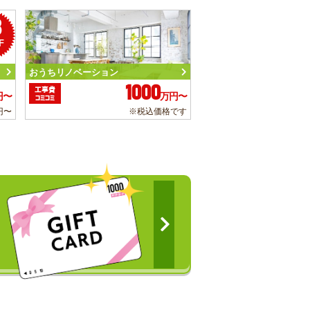
3
F
おうちリノベーション
1000
工事費
円〜
万円〜
コミコミ
円〜
※税込価格です