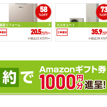
58
7
%OFF
%OF
湯器リフォーム
エコキュート
20.5
35.9
事費別
工事費別
万円〜
万
※税込22.6万円〜
※税込39.4万