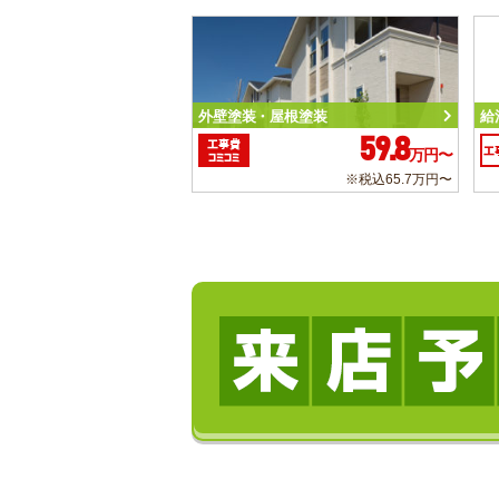
外壁塗装・屋根塗装
給
59.8
工事費
工
万円〜
コミコミ
※税込65.7万円〜