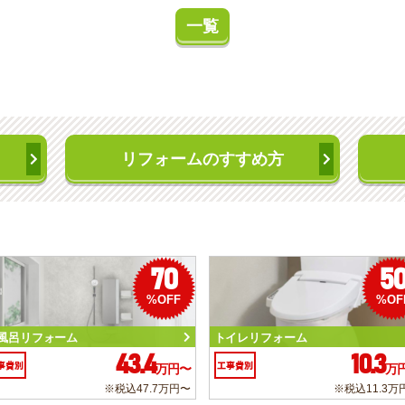
一覧
リフォームのすすめ方
70
5
%OFF
%OF
風呂リフォーム
トイレリフォーム
43.4
10.3
事費別
工事費別
万円〜
万
※税込47.7万円〜
※税込11.3万