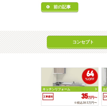
前の記事
コンセプト
64
%OFF
キッチンリフォーム
お
35
工事費別
工
万円〜
※税込38.5万円〜