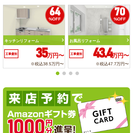
70
50
%OFF
%OFF
風呂リフォーム
トイレリフォーム
洗面
43.4
10.3
事費別
万円〜
工事費別
万円〜
工事
※税込47.7万円〜
※税込11.3万円〜