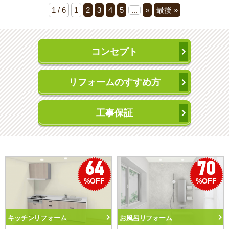
1 / 6
1
2
3
4
5
...
»
最後 »
コンセプト
リフォームのすすめ方
工事保証
70
50
%OFF
%OFF
トイレリフォーム
洗面化粧台リフォーム