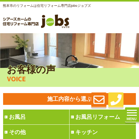
熊本市のリフォームは住宅リフォーム専門店jobsジョブズ
お客様の声
VOICE
施工内容から選ぶ
お風呂
お風呂リフォーム
MENU
その他
キッチン