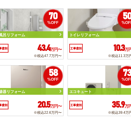
70
5
%OFF
%OF
風呂リフォーム
トイレリフォーム
43.4
10.3
事費別
工事費別
万円〜
万
※税込47.7万円〜
※税込11.3万
58
7
%OFF
%OF
湯器リフォーム
エコキュート
20.5
35.9
事費別
工事費別
万円〜
万
※税込22.6万円〜
※税込39.4万