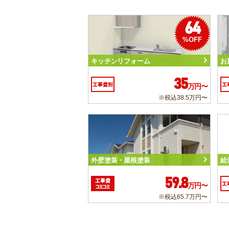
64
%OFF
キッチンリフォーム
お
35
工事費別
工
万円〜
※税込38.5万円〜
外壁塗装・屋根塗装
給
59.8
工事費
工
万円〜
コミコミ
※税込65.7万円〜