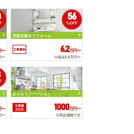
0
56
F
%OFF
洗面化粧台リフォーム
6.2
工事費別
円〜
万円〜
円〜
※税込6.8万円〜
3
F
おうちリノベーション
1000
工事費
円〜
万円〜
コミコミ
円〜
※税込価格です