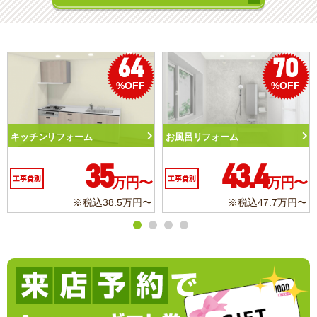
70
50
%OFF
%OFF
呂リフォーム
トイレリフォーム
洗面化
43.4
10.3
費別
万円〜
工事費別
万円〜
工事費
※税込47.7万円〜
※税込11.3万円〜