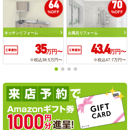
70
50
%OFF
%OFF
ム
トイレリフォーム
洗面化粧台リフォ
3.4
10.3
万円〜
工事費別
万円〜
工事費別
※税込47.7万円〜
※税込11.3万円〜
※