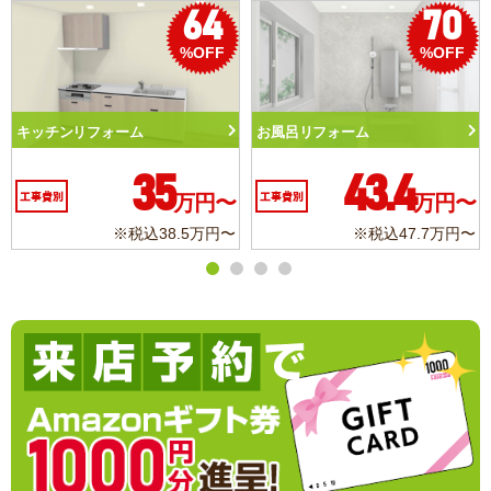
64
70
%OFF
%OFF
チンリフォーム
お風呂リフォーム
トイレ
35
43.4
費別
万円〜
工事費別
万円〜
工事費
※税込38.5万円〜
※税込47.7万円〜