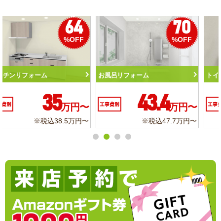
0
50
56
F
%OFF
%OFF
トイレリフォーム
洗面化粧台リフォーム
10.3
6.2
〜
工事費別
万円〜
工事費別
万円
円〜
※税込11.3万円〜
※税込6.8万円