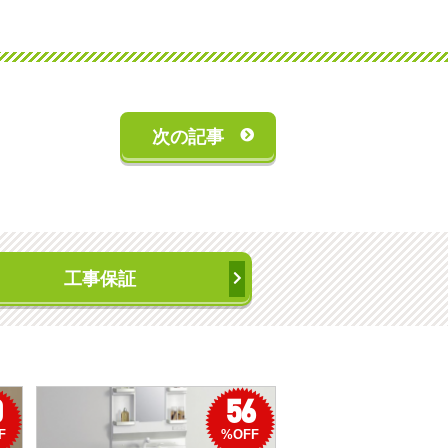
次の記事
工事保証
0
56
F
%OFF