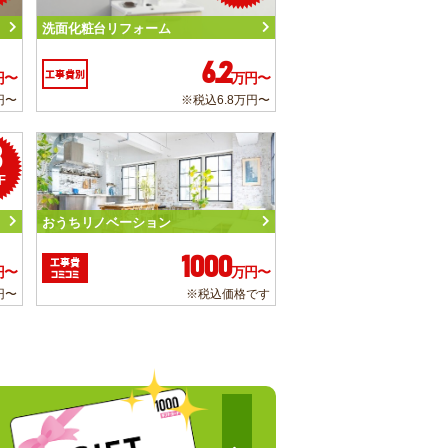
洗面化粧台リフォーム
6.2
工事費別
円〜
万円〜
円〜
※税込6.8万円〜
3
F
おうちリノベーション
1000
工事費
円〜
万円〜
コミコミ
円〜
※税込価格です