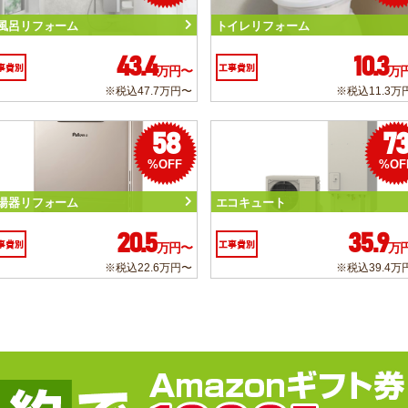
風呂リフォーム
トイレリフォーム
43.4
10.3
事費別
工事費別
万円〜
万
※税込47.7万円〜
※税込11.3万
58
7
%OFF
%OF
湯器リフォーム
エコキュート
20.5
35.9
事費別
工事費別
万円〜
万
※税込22.6万円〜
※税込39.4万