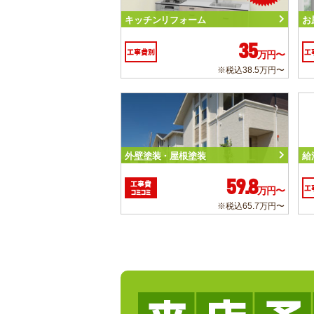
キッチンリフォーム
お
35
工事費別
工
万円〜
※税込38.5万円〜
外壁塗装・屋根塗装
給
59.8
工事費
工
万円〜
コミコミ
※税込65.7万円〜