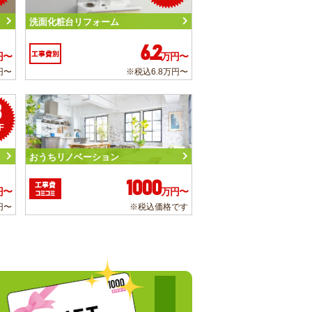
洗面化粧台リフォーム
6.2
工事費別
円〜
万円〜
円〜
※税込6.8万円〜
3
F
おうちリノベーション
1000
工事費
円〜
万円〜
コミコミ
円〜
※税込価格です