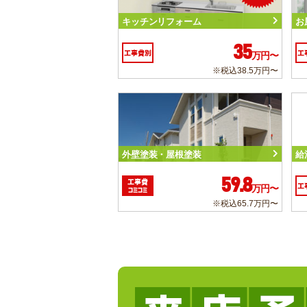
キッチンリフォーム
お
35
工事費別
工
万円〜
※税込38.5万円〜
外壁塗装・屋根塗装
給
59.8
工事費
工
万円〜
コミコミ
※税込65.7万円〜