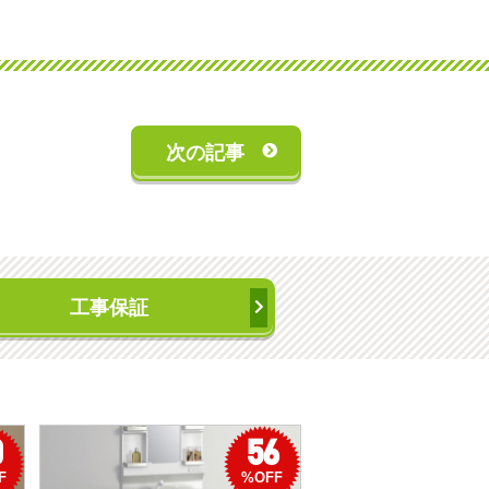
次の記事
工事保証
0
56
F
%OFF