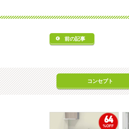
前の記事
コンセプト
64
%OFF