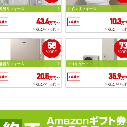
風呂リフォーム
トイレリフォーム
43.4
10.3
事費別
工事費別
万円〜
万
※税込47.7万円〜
※税込11.3万
58
7
%OFF
%OF
湯器リフォーム
エコキュート
20.5
35.9
事費別
工事費別
万円〜
万
※税込22.6万円〜
※税込39.4万