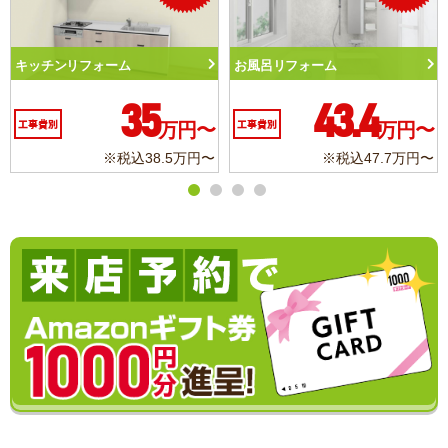
風呂リフォーム
トイレリフォーム
洗面
43.4
10.3
事費別
万円〜
工事費別
万円〜
工事
※税込47.7万円〜
※税込11.3万円〜