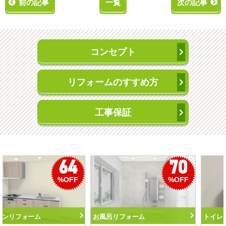
前の記事
一覧
次の記事
コンセプト
リフォームのすすめ方
工事保証
70
50
OFF
%OFF
%
トイレリフォーム
洗面化粧台リフォーム