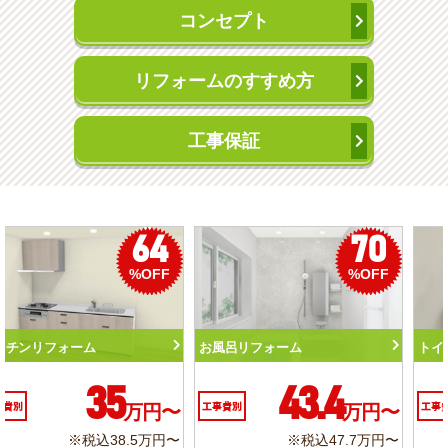
コンセプト
リフォームのすすめ方
工事保証
70
50
5
OFF
%OFF
%O
トイレリフォーム
洗面化粧台リフォーム
10.3
6.2
円〜
工事費別
万円〜
工事費別
万
7万円〜
※税込11.3万円〜
※税込6.8