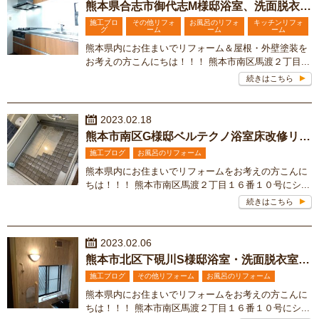
熊本県合志市御代志M様邸浴室、洗面脱衣室、台所改修リフォーム工事
施工ブロ
その他リフォ
お風呂のリフォ
キッチンリフォ
グ
ーム
ーム
ーム
熊本県内にお住まいでリフォーム＆屋根・外壁塗装を
お考えの方こんにちは！！！ 熊本市南区馬渡２丁目...
続きはこちら
2023.02.18
熊本市南区G様邸ベルテクノ浴室床改修リフォーム工事
施工ブログ
お風呂のリフォーム
熊本県内にお住まいでリフォームをお考えの方こんに
ちは！！！ 熊本市南区馬渡２丁目１６番１０号にシ...
続きはこちら
2023.02.06
熊本市北区下硯川S様邸浴室・洗面脱衣室改装リフォーム工事
施工ブログ
その他リフォーム
お風呂のリフォーム
熊本県内にお住まいでリフォームをお考えの方こんに
ちは！！！ 熊本市南区馬渡２丁目１６番１０号にシ...