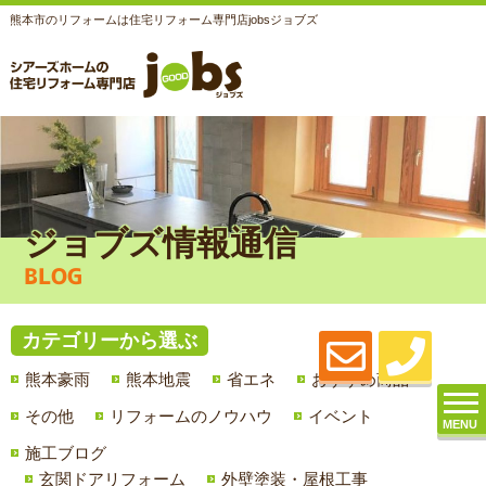
熊本市のリフォームは住宅リフォーム専門店jobsジョブズ
ジョブズ情報通信
BLOG
カテゴリーから選ぶ
熊本豪雨
熊本地震
省エネ
おすすめ商品
その他
リフォームのノウハウ
イベント
MENU
施工ブログ
玄関ドアリフォーム
外壁塗装・屋根工事