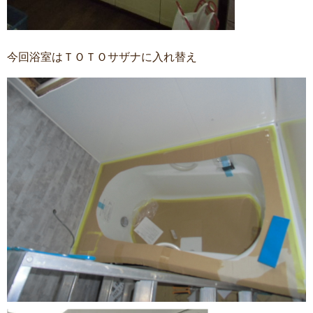
今回浴室はＴＯＴＯサザナに入れ替え