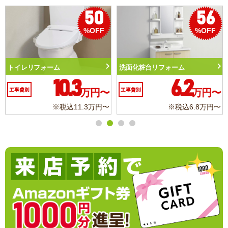
50
56
%OFF
%OFF
トイレリフォーム
洗面化粧台リフォーム
10.3
6.2
工事費別
万円〜
工事費別
万円〜
※税込11.3万円〜
※税込6.8万円〜