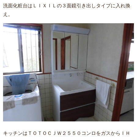
洗面化粧台はＬＩＸＩＬの３面鏡引き出しタイプに入れ換
え。
キッチンはＴＯＴＯＣＪＷ２５５０コンロをガスからＩＨ