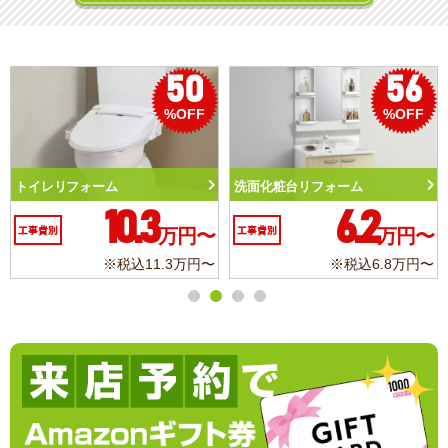
50
56
%OFF
%OFF
トイレリフォーム
洗面化粧台リフォーム
10.3
6.2
工事費別
万円〜
工事費別
万円〜
※税込11.3万円〜
※税込6.8万円〜