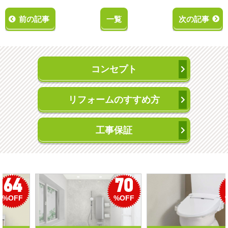
前の記事
一覧
次の記事
コンセプト
リフォームのすすめ方
工事保証
50
56
%OFF
%OFF